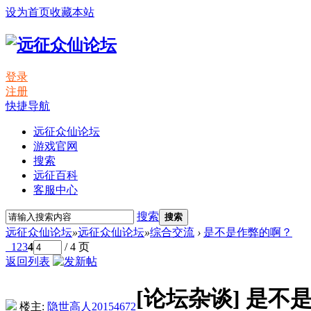
设为首页
收藏本站
登录
注册
快捷导航
远征众仙论坛
游戏官网
搜索
远征百科
客服中心
搜索
搜索
远征众仙论坛
»
远征众仙论坛
»
综合交流
›
是不是作弊的啊？
1
2
3
4
/ 4 页
返回列表
[论坛杂谈]
是不
楼主:
隐世高人20154672