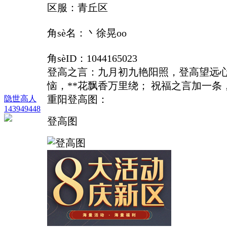
区服：青丘区
角sè名：丶徐晃oo
角sèID：1044165023
登高之言：九月初九艳阳照，登高望远心
恼，**花飘香万里绕； 祝福之言加一
重阳登高图：
隐世高人
143949448
登高图