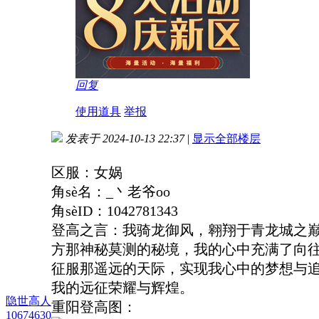
回复
使用道具
举报
发表于 2024-10-13 22:37
|
显示全部楼层
区服：女娲
角sè名：_丶老爷oo
角sèID：1042781343
登高之言：我骑龙御风，翱翔于青龙城之
方那神秘莫测的秘境，我的心中充满了向往
征服那遥远的天际，实现我心中的梦想与
我的远征荣耀与辉煌。
隐世高人
重阳登高图：
10674630