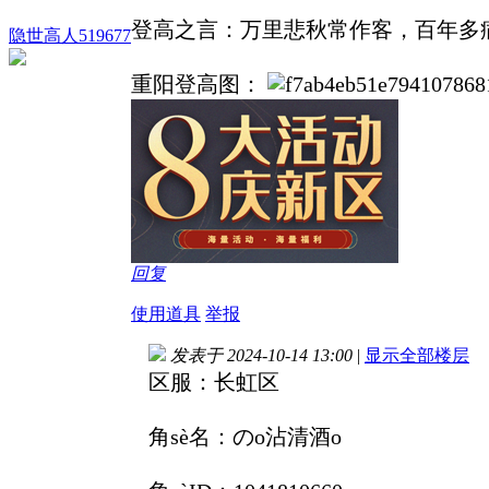
登高之言：万里悲秋常作客，百年多
隐世高人519677
重阳登高图：
回复
使用道具
举报
发表于 2024-10-14 13:00
|
显示全部楼层
区服：长虹区
角sè名：のo沾清酒o