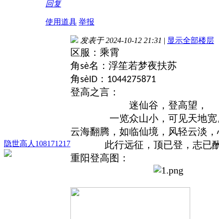
回复
使用道具
举报
发表于 2024-10-12 21:31
|
显示全部楼层
区服：乘霄
角
名：浮笙若梦夜扶苏
sè
角
：
sèID
1044275871
登高之言：
迷仙谷，登高望，
一览众山小，可见天地宽
云海翻腾，如临仙境，风轻云淡，
隐世高人108171217
此行远征，顶已登，志已
重阳登高图：