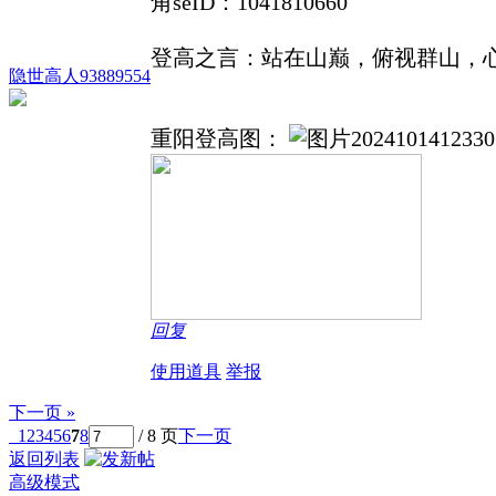
角sèID：1041810660
登高之言：站在山巅，俯视群山，
隐世高人93889554
重阳登高图：
回复
使用道具
举报
下一页 »
1
2
3
4
5
6
7
8
/ 8 页
下一页
返回列表
高级模式