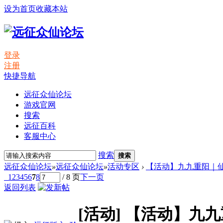
设为首页
收藏本站
登录
注册
快捷导航
远征众仙论坛
游戏官网
搜索
远征百科
客服中心
搜索
搜索
远征众仙论坛
»
远征众仙论坛
»
活动专区
›
【活动】九九重阳｜仙
1
2
3
4
5
6
7
8
/ 8 页
下一页
返回列表
[活动]
【活动】九九