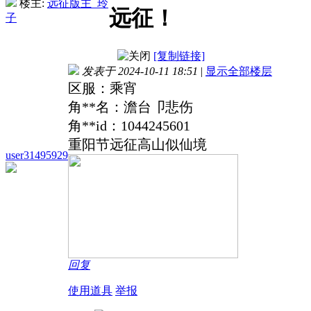
楼主:
远征版主_玲
远征！
子
[复制链接]
发表于 2024-10-11 18:51
|
显示全部楼层
区服：乘宵
角**名：澹台卩悲伤
角**id：1044245601
重阳节远征高山似仙境
user31495929
回复
使用道具
举报