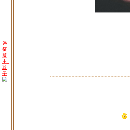
远
征
版
主_
玲
子