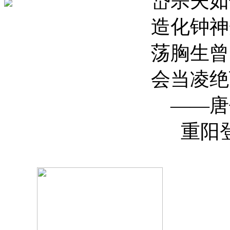
岱宗夫如
造化钟神
荡胸生曾
会当凌绝
——唐
重阳