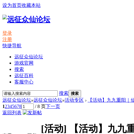
设为首页
收藏本站
登录
注册
快捷导航
远征众仙论坛
游戏官网
搜索
远征百科
客服中心
搜索
搜索
远征众仙论坛
»
远征众仙论坛
»
活动专区
›
【活动】九九重阳｜仙
1
2
3
4
5
6
7
8
/ 8 页
下一页
返回列表
[活动]
【活动】九九