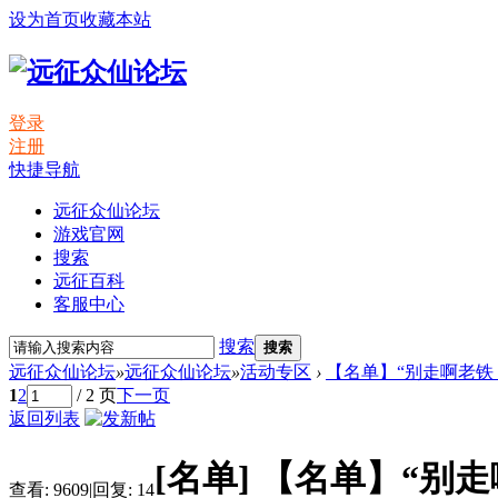
设为首页
收藏本站
登录
注册
快捷导航
远征众仙论坛
游戏官网
搜索
远征百科
客服中心
搜索
搜索
远征众仙论坛
»
远征众仙论坛
»
活动专区
›
【名单】“别走啊老铁，
1
2
/ 2 页
下一页
返回列表
[名单]
【名单】“别走
查看:
9609
|
回复:
14