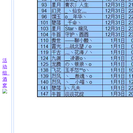
活
动
组_
酒
窝