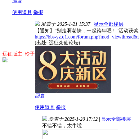
回复
使用道具
举报
发表于 2025-1-21 15:37
|
显示全部楼层
【通知】“别走啊老铁，一起跨年吧！”活动获
https://bbs-yz.q1.com/forum.php?mod=viewthread&
(出处: 远征众仙论坛)
远征版主_玲子
回复
使用道具
举报
发表于 2025-1-20 17:12
|
显示全部楼层
不错不错，太牛啦