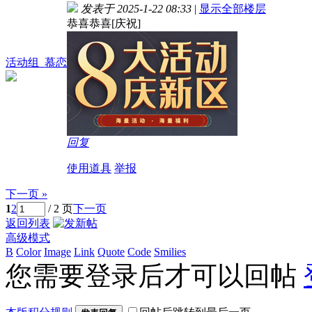
发表于 2025-1-22 08:33
|
显示全部楼层
恭喜恭喜[庆祝]
活动组_慕恋
回复
使用道具
举报
下一页 »
1
2
/ 2 页
下一页
返回列表
高级模式
B
Color
Image
Link
Quote
Code
Smilies
您需要登录后才可以回帖