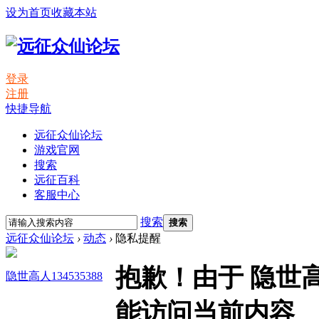
设为首页
收藏本站
登录
注册
快捷导航
远征众仙论坛
游戏官网
搜索
远征百科
客服中心
搜索
搜索
远征众仙论坛
›
动态
›
隐私提醒
抱歉！由于 隐世高人
隐世高人134535388
能访问当前内容