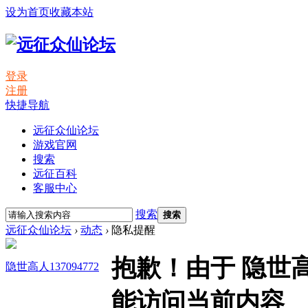
设为首页
收藏本站
登录
注册
快捷导航
远征众仙论坛
游戏官网
搜索
远征百科
客服中心
搜索
搜索
远征众仙论坛
›
动态
›
隐私提醒
抱歉！由于 隐世高人
隐世高人137094772
能访问当前内容