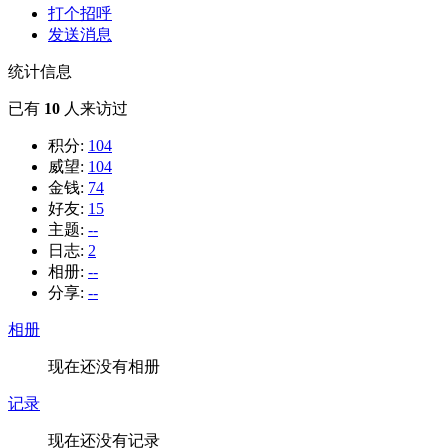
打个招呼
发送消息
统计信息
已有
10
人来访过
积分:
104
威望:
104
金钱:
74
好友:
15
主题:
--
日志:
2
相册:
--
分享:
--
相册
现在还没有相册
记录
现在还没有记录