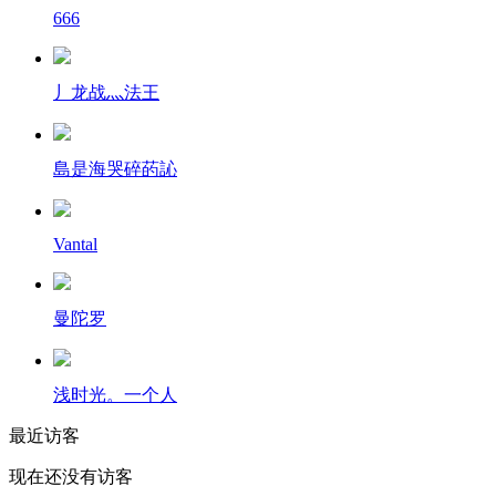
666
丿龙战灬法王
島是海哭碎菂訫
Vantal
曼陀罗
浅时光。一个人
最近访客
现在还没有访客