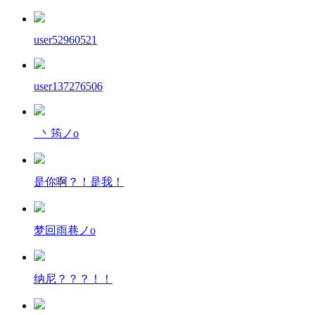
user52960521
user137276506
_丶筠ノo
是你啊？！是我！
梦回雨巷ノo
纳尼？？？！！