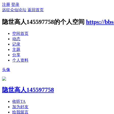
注册
登录
远征众仙论坛
返回首页
隐世高人145597758的个人空间
https://bb
空间首页
动态
记录
主题
分享
个人资料
头像
隐世高人145597758
收听TA
加为好友
给我留言