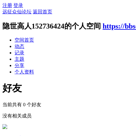
注册
登录
远征众仙论坛
返回首页
隐世高人152736424的个人空间
https://bb
空间首页
动态
记录
主题
分享
个人资料
好友
当前共有
0
个好友
没有相关成员