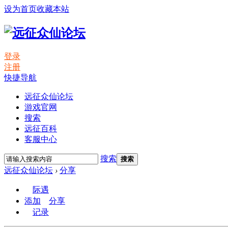
设为首页
收藏本站
登录
注册
快捷导航
远征众仙论坛
游戏官网
搜索
远征百科
客服中心
搜索
搜索
远征众仙论坛
›
分享
际遇
添加
分享
记录