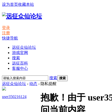
设为首页
收藏本站
登录
注册
快捷导航
远征众仙论坛
游戏官网
搜索
远征百科
客服中心
搜索
搜索
远征众仙论坛
›
动态
›
隐私提醒
抱歉！由于 user
user350216124
问当前内容