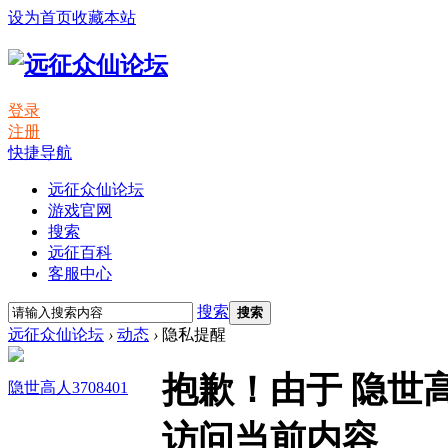
设为首页
收藏本站
登录
注册
快捷导航
远征众仙论坛
游戏官网
搜索
远征百科
客服中心
搜索
搜索
远征众仙论坛
›
动态
›
隐私提醒
抱歉！由于 隐世高
隐世高人3708401
访问当前内容