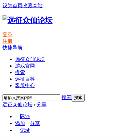
设为首页
收藏本站
登录
注册
快捷导航
远征众仙论坛
游戏官网
搜索
远征百科
客服中心
搜索
搜索
远征众仙论坛
›
分享
际遇
添加
分享
记录