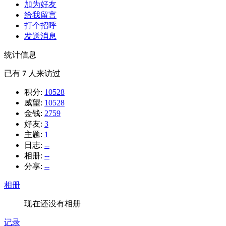
加为好友
给我留言
打个招呼
发送消息
统计信息
已有
7
人来访过
积分:
10528
威望:
10528
金钱:
2759
好友:
3
主题:
1
日志:
--
相册:
--
分享:
--
相册
现在还没有相册
记录