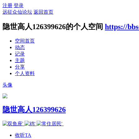
注册
登录
远征众仙论坛
返回首页
隐世高人126399626的个人空间
https://bb
空间首页
动态
记录
主题
分享
个人资料
头像
隐世高人126399626
收听TA