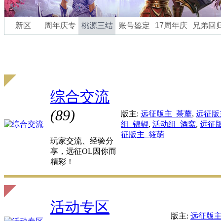
综合交流
(89)
版主:
远征版主_荼蘼
,
远征版
组_锦鲤
,
活动组_酒窝
,
远征
征版主_筱萌
玩家交流、经验分
享，远征OL因你而
精彩！
活动专区
版主:
远征版主