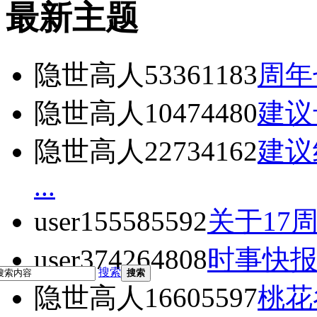
最新主题
隐世高人53361183
周年
隐世高人10474480
建议
隐世高人22734162
建议
...
user155585592
关于17周
user374264808
时事快报
搜索
搜索
隐世高人16605597
桃花