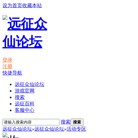
设为首页
收藏本站
登录
注册
快捷导航
远征众仙论坛
游戏官网
搜索
远征百科
客服中心
搜索
搜索
远征众仙论坛
»
远征众仙论坛
»
活动专区