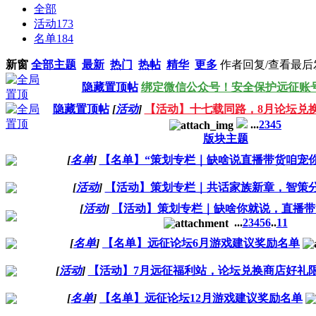
全部
活动
173
名单
184
新窗
全部主题
最新
热门
热帖
精华
更多
作者
回复/查看
最后
隐藏置顶帖
绑定微信公众号！安全保护远征账
隐藏置顶帖
[
活动
]
【活动】十七载同路，8月论坛兑
...
2
3
4
5
版块主题
[
名单
]
【名单】“策划专栏｜缺啥说直播带货咱宠你
[
活动
]
【活动】策划专栏｜共话家族新章，智策
[
活动
]
【活动】策划专栏｜缺啥你就说，直播带
...
2
3
4
5
6
..
11
[
名单
]
【名单】远征论坛6月游戏建议奖励名单
[
活动
]
【活动】7月远征福利站，论坛兑换商店好礼
[
名单
]
【名单】远征论坛12月游戏建议奖励名单