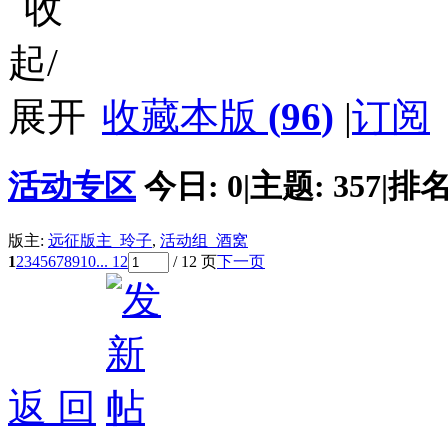
收藏本版
(
96
)
|
订阅
活动专区
今日:
0
|
主题:
357
|
排名
版主:
远征版主_玲子
,
活动组_酒窝
1
2
3
4
5
6
7
8
9
10
... 12
/ 12 页
下一页
返 回