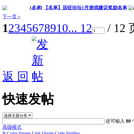
[
名单
]
【名单】远征论坛1月游戏建议奖励名单
下一页 »
1
2
3
4
5
6
7
8
9
10
... 12
/ 12
返 回
快速发帖
还可输入
80
高级模式
B
Color
Image
Link
Quote
Code
Smilies