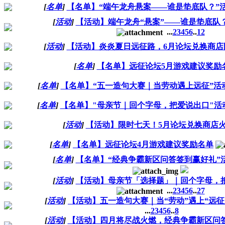
[
名单
]
【名单】“端午龙舟悬案——谁是垫底队？”
[
活动
]
【活动】端午龙舟“悬案”——谁是垫底队
...
2
3
4
5
6
..
12
[
活动
]
【活动】炎炎夏日远征路，6月论坛兑换商店
[
名单
]
【名单】远征论坛5月游戏建议奖励
[
名单
]
【名单】“五一造句大赛｜当劳动遇上远征”活
[
名单
]
【名单】"母亲节｜回个字母，把爱说出口"活
[
活动
]
【活动】限时七天！5月论坛兑换商店
[
名单
]
【名单】远征论坛4月游戏建议奖励名单
[
名单
]
【名单】“经典争霸新区问答签到赢好礼”
[
活动
]
【活动】母亲节「选择题」｜回个字母，
...
2
3
4
5
6
..
27
[
活动
]
【活动】五一造句大赛｜当“劳动”遇上“远征
...
2
3
4
5
6
..
8
[
活动
]
【活动】四月将尽战火燃，经典争霸新区问