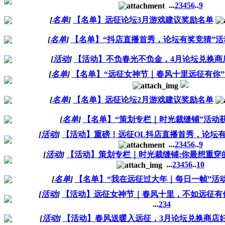
...
2
3
4
5
6
..
9
[
名单
]
【名单】远征论坛3月游戏建议奖励名单
[
名单
]
【名单】“抖店直播首秀，论坛有奖竞猜”活
[
活动
]
【活动】不负春光不负金，4月论坛兑换商
[
名单
]
【名单】“远征女神节｜春风十里远征有你
[
名单
]
【名单】远征论坛2月游戏建议奖励名单
[
名单
]
【名单】“策划专栏｜时光裁缝铺”活动
[
活动
]
【活动】重磅！远征OL抖店直播首秀，论坛
...
2
3
4
5
6
..
9
[
活动
]
【活动】策划专栏｜时光裁缝铺:你最想重穿
...
2
3
4
5
6
..
10
[
名单
]
【名单】“我在远征过大年｜每日一帧”活
[
活动
]
【活动】远征女神节｜春风十里，不如远征有
...
2
3
4
[
活动
]
【活动】春风送暖入远征，3月论坛兑换商店