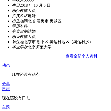
年收入
50000
生日
2018 年 10 月 5 日
职位
教辅人员
真实姓名
建轩
出生地
湖北省 襄樊市 樊城区
学历
本科
交友目的
结婚
职业
教辅人员
居住地
北京市 朝阳区 奥运村地区（奥运村乡）
毕业学校
北京师范大学
查看全部个人资料
动态
现在还没有动态
分享
日志
现在还没有日志
主题