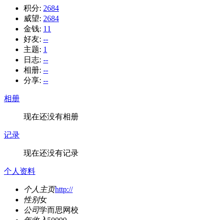
积分:
2684
威望:
2684
金钱:
11
好友:
--
主题:
1
日志:
--
相册:
--
分享:
--
相册
现在还没有相册
记录
现在还没有记录
个人资料
个人主页
http://
性别
女
公司
学而思网校