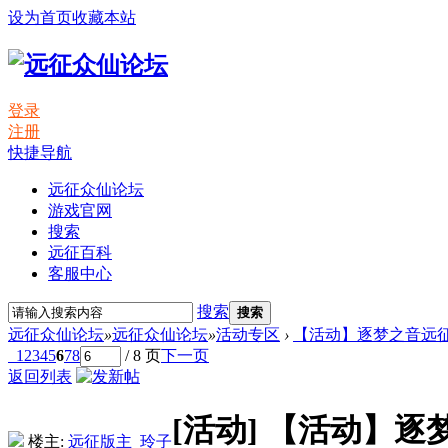
设为首页
收藏本站
登录
注册
快捷导航
远征众仙论坛
游戏官网
搜索
远征百科
客服中心
搜索
搜索
远征众仙论坛
»
远征众仙论坛
»
活动专区
›
【活动】逐梦之音远征启
1
2
3
4
5
6
7
8
/ 8 页
下一页
返回列表
[活动]
【活动】逐梦
楼主:
远征版主_玲子