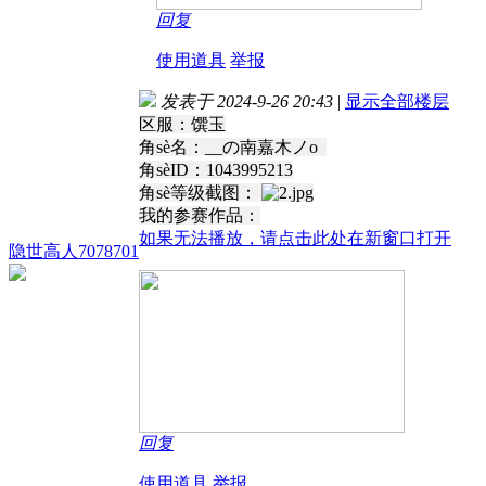
回复
使用道具
举报
发表于 2024-9-26 20:43
|
显示全部楼层
区服：馔玉
角sè名：__
の南嘉木
ノ
o
角sèID：1043995213
角sè等级截图：
我的参赛作品：
如果无法播放，请点击此处在新窗口打开
隐世高人7078701
回复
使用道具
举报