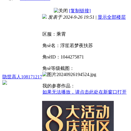
[复制链接]
发表于 2024-9-26 19:51
|
显示全部楼层
区服：乘霄
角sè名：浮笙若梦夜扶苏
角sèID：1044275871
角sè等级截图：
隐世高人108171217
我的参赛作品：
如果无法播放，请点击此处在新窗口打开