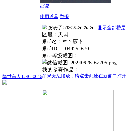
回复
使用道具
举报
发表于 2024-9-26 20:20
|
显示全部楼层
区服：天盟
角sè名：**丶萝卜
角sèID：1044251670
角sè等级截图：
我的参赛作品：
如果无法播放，请点击此处在新窗口打开
隐世高人124650646