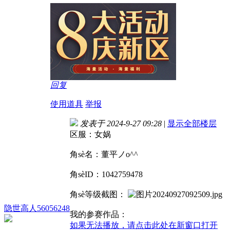
回复
使用道具
举报
发表于 2024-9-27 09:28
|
显示全部楼层
区服：女娲
角sè名：董平ノo^^
角sèID：1042759478
角sè等级截图：
隐世高人56056248
我的参赛作品：
如果无法播放，请点击此处在新窗口打开