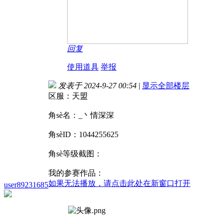
回复
使用道具
举报
发表于 2024-9-27 00:54
|
显示全部楼层
区服：天盟
角sè名：_丶情深深
角sèID：1044255625
角sè等级截图：
我的参赛作品：
如果无法播放，请点击此处在新窗口打开
user89231685