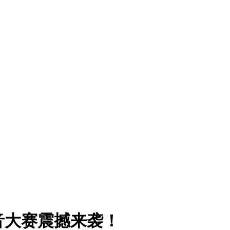
音大赛震撼来袭！