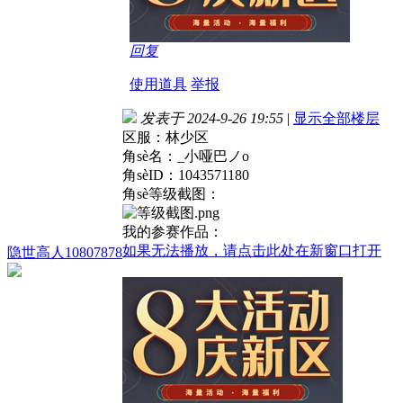
回复
使用道具
举报
发表于 2024-9-26 19:55
|
显示全部楼层
区服：林少区
角sè名：_小哑巴ノo
角sèID：1043571180
角sè等级截图：
我的参赛作品：
如果无法播放，请点击此处在新窗口打开
隐世高人10807878