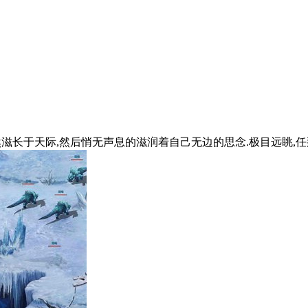
然滋长于天际,然后悄无声息的滋润着自己无边的思念.极目远眺,