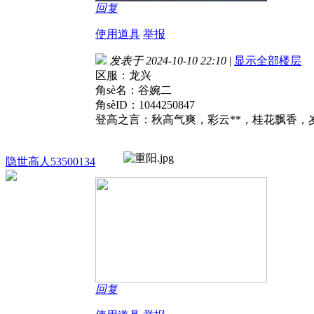
回复
使用道具
举报
发表于 2024-10-10 22:10
|
显示全部楼层
区服：龙兴
角
sè名：
谷婉二
角
sèID：
1044250847
登高之言：
秋高气爽，彩云**，桂花飘香，
隐世高人53500134
回复