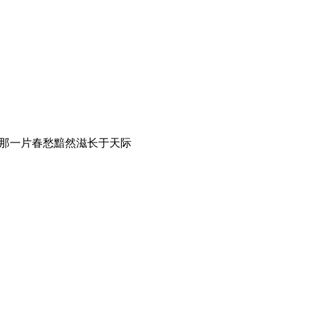
任那一片春愁黯然滋长于天际