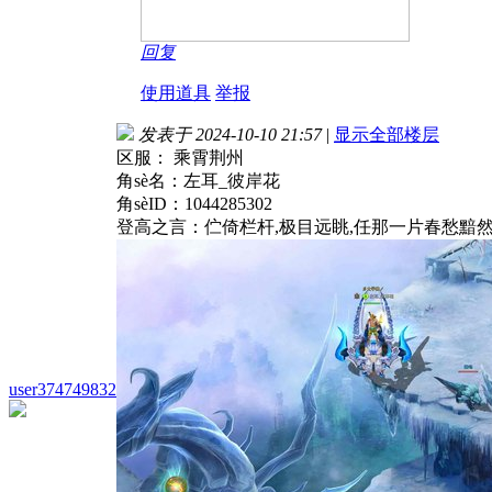
回复
使用道具
举报
发表于 2024-10-10 21:57
|
显示全部楼层
区服： 乘霄荆州
角sè名：左耳_彼岸花
角sèID：1044285302
登高之言：伫倚栏杆,极目远眺,任那一片春愁黯
user374749832