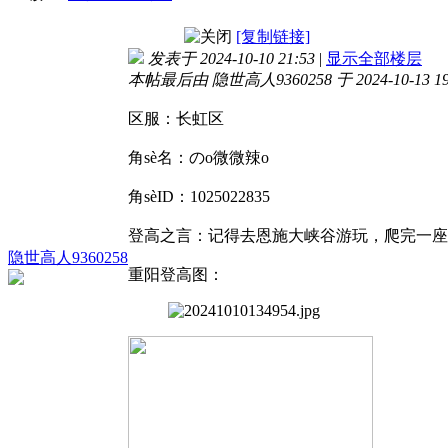
[复制链接]
发表于 2024-10-10 21:53
|
显示全部楼层
本帖最后由 隐世高人9360258 于 2024-10-13 1
区服：长虹区
角sè名：のo微微辣o
角sèID：1025022835
登高之言：记得去恩施大峡谷游玩，爬完一座
隐世高人9360258
重阳登高图：