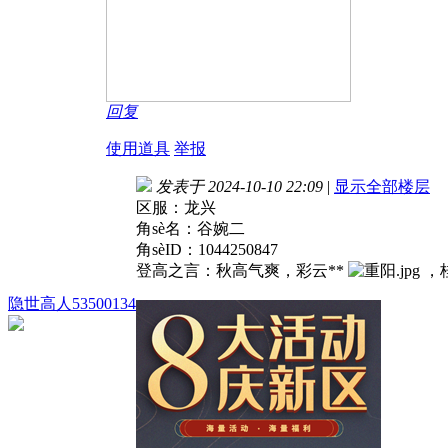
回复
使用道具
举报
发表于 2024-10-10 22:09
|
显示全部楼层
区服：龙兴
角
sè名：
谷婉二
角
sèID：
1044250847
登高之言：
秋高气爽，彩云**
，
隐世高人53500134