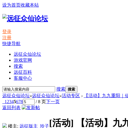
设为首页
收藏本站
登录
注册
快捷导航
远征众仙论坛
游戏官网
搜索
远征百科
客服中心
搜索
搜索
远征众仙论坛
»
远征众仙论坛
»
活动专区
›
【活动】九九重阳｜仙
1
2
3
4
5
6
7
8
/ 8 页
下一页
返回列表
[活动]
【活动】九
楼主:
远征版主_玲子