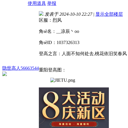
使用道具
举报
发表于 2024-10-10 22:27
|
显示全部楼层
区服：烈风
角sè名：__凉辰丶oo
角sèID：1037326313
登高之言：人面不知何处去,桃花依旧笑春风
隐世高人56663544
重阳登高图：