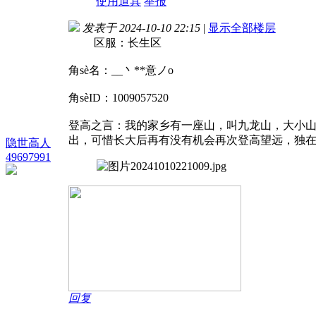
使用道具
举报
发表于 2024-10-10 22:15
|
显示全部楼层
区服：长生区
角sè名：__丶**意ノo
角sèID：1009057520
登高之言：我的家乡有一座山，叫九龙山，大小山
出，可惜长大后再有没有机会再次登高望远，独
隐世高人
49697991
回复