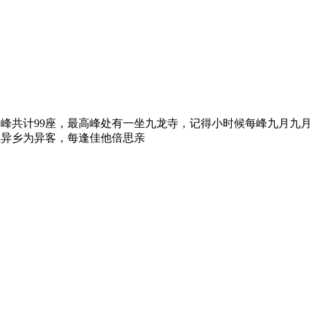
峰共计99座，最高峰处有一坐九龙寺，记得小时候每峰九月九
在异乡为异客，每逢佳他倍思亲