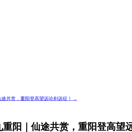
途共赏，重阳登高望远论剑远征！ ...
九重阳｜仙途共赏，重阳登高望