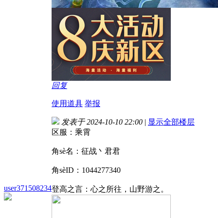
回复
使用道具
举报
发表于 2024-10-10 22:00
|
显示全部楼层
区服：乘霄
角sè名：征战丶君君
角sèID：1044277340
user371508234
登高之言：心之所往，山野游之。