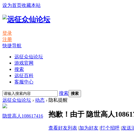
设为首页
收藏本站
登录
注册
快捷导航
远征众仙论坛
游戏官网
搜索
远征百科
客服中心
搜索
搜索
远征众仙论坛
›
动态
›
隐私提醒
抱歉！由于 隐世高人1086
隐世高人108617416
查看好友列表
|
加为好友
|
打个招呼
|
发送