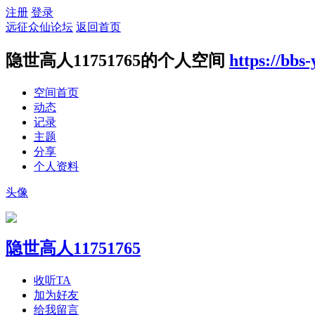
注册
登录
远征众仙论坛
返回首页
隐世高人11751765的个人空间
https://bbs
空间首页
动态
记录
主题
分享
个人资料
头像
隐世高人11751765
收听TA
加为好友
给我留言