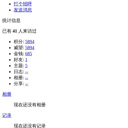
打个招呼
发送消息
统计信息
已有
41
人来访过
积分:
5894
威望:
5894
金钱:
685
好友:
1
主题:
5
日志:
--
相册:
--
分享:
--
相册
现在还没有相册
记录
现在还没有记录