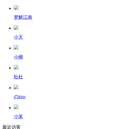
梦解江南
小天
小柳
杜杜
のkiss
小笨
最近访客