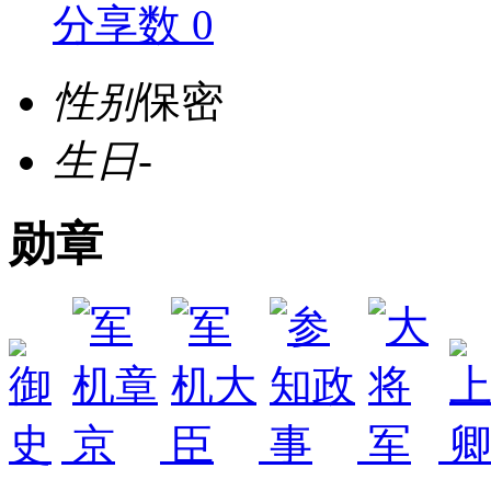
分享数 0
性别
保密
生日
-
勋章