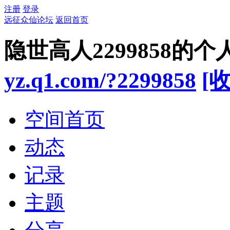
注册
登录
远征众仙论坛
返回首页
隐世高人2299858的个
yz.q1.com/?2299858
[
空间首页
动态
记录
主题