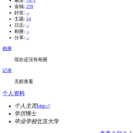
威望:
7071
金钱:
259
好友:
--
主题:
14
日志:
--
相册:
--
分享:
--
相册
现在还没有相册
记录
无权查看
个人资料
个人主页
http://
学历
博士
毕业学校
北京大学