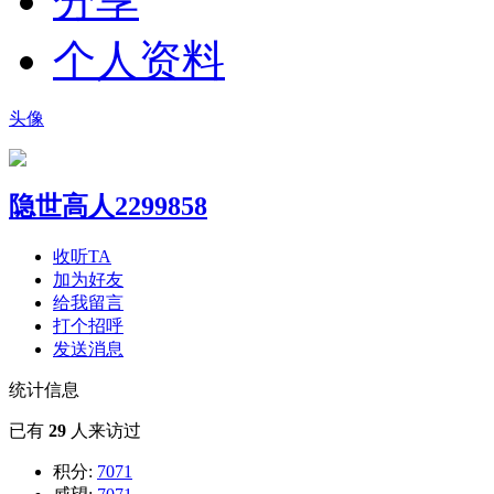
分享
个人资料
头像
隐世高人2299858
收听TA
加为好友
给我留言
打个招呼
发送消息
统计信息
已有
29
人来访过
积分:
7071