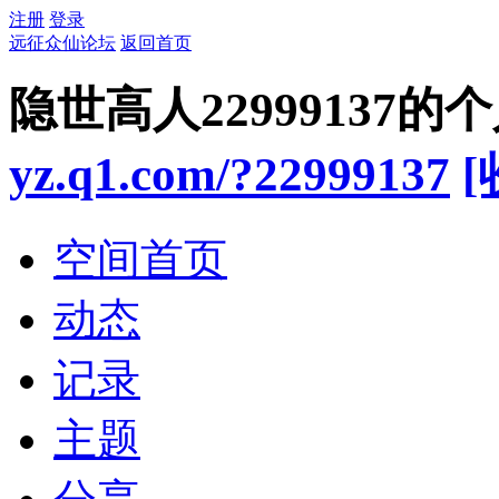
注册
登录
远征众仙论坛
返回首页
隐世高人22999137的
yz.q1.com/?22999137
[
空间首页
动态
记录
主题