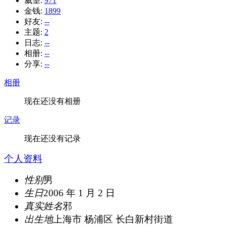
威望:
971
金钱:
1899
好友:
--
主题:
2
日志:
--
相册:
--
分享:
--
相册
现在还没有相册
记录
现在还没有记录
个人资料
性别
男
生日
2006 年 1 月 2 日
真实姓名
邪
出生地
上海市 杨浦区 长白新村街道