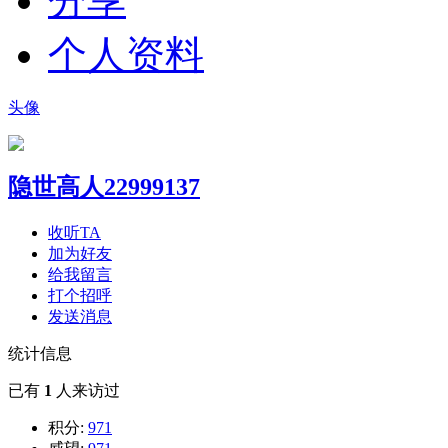
分享
个人资料
头像
隐世高人22999137
收听TA
加为好友
给我留言
打个招呼
发送消息
统计信息
已有
1
人来访过
积分:
971