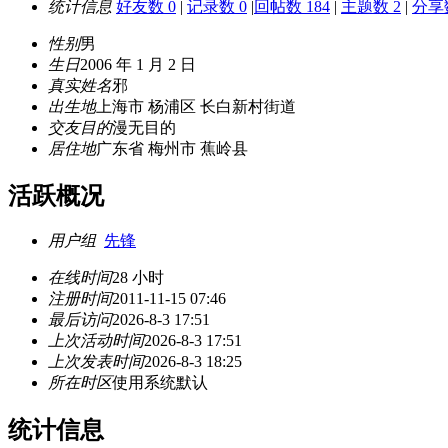
统计信息
好友数 0
|
记录数 0
|
回帖数 184
|
主题数 2
|
分享数
性别
男
生日
2006 年 1 月 2 日
真实姓名
邪
出生地
上海市 杨浦区 长白新村街道
交友目的
漫无目的
居住地
广东省 梅州市 蕉岭县
活跃概况
用户组
先锋
在线时间
28 小时
注册时间
2011-11-15 07:46
最后访问
2026-8-3 17:51
上次活动时间
2026-8-3 17:51
上次发表时间
2026-8-3 18:25
所在时区
使用系统默认
统计信息