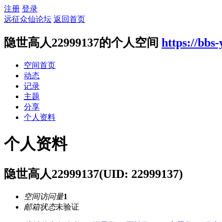
注册
登录
远征众仙论坛
返回首页
隐世高人22999137的个人空间
https://bbs
空间首页
动态
记录
主题
分享
个人资料
个人资料
隐世高人22999137
(UID: 22999137)
空间访问量
1
邮箱状态
未验证