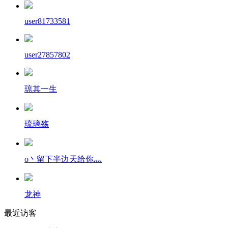
user81733581
user27857802
琼其一生
琉璃殇
o丶留下半边天给你灬
龙神
最近访客