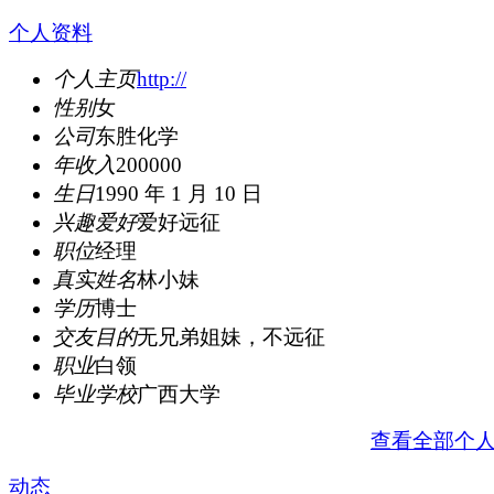
个人资料
个人主页
http://
性别
女
公司
东胜化学
年收入
200000
生日
1990 年 1 月 10 日
兴趣爱好
爱好远征
职位
经理
真实姓名
林小妹
学历
博士
交友目的
无兄弟姐妹，不远征
职业
白领
毕业学校
广西大学
查看全部个
动态