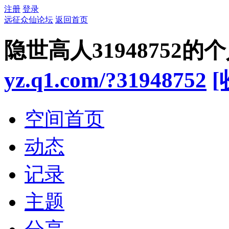
注册
登录
远征众仙论坛
返回首页
隐世高人31948752的
yz.q1.com/?31948752
[
空间首页
动态
记录
主题