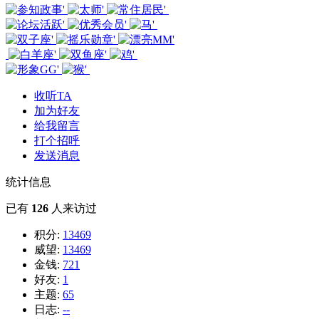
收听TA
加为好友
给我留言
打个招呼
发送消息
统计信息
已有
126
人来访过
积分:
13469
威望:
13469
金钱:
721
好友:
1
主题:
65
日志:
--