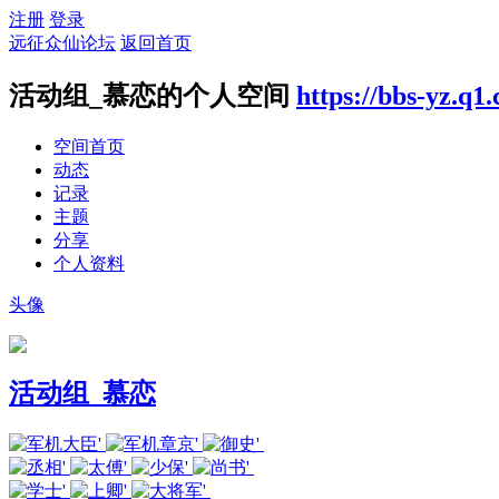
注册
登录
远征众仙论坛
返回首页
活动组_慕恋的个人空间
https://bbs-yz.q
空间首页
动态
记录
主题
分享
个人资料
头像
活动组_慕恋