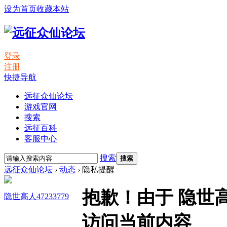
设为首页
收藏本站
登录
注册
快捷导航
远征众仙论坛
游戏官网
搜索
远征百科
客服中心
搜索
搜索
远征众仙论坛
›
动态
›
隐私提醒
抱歉！由于 隐世高
隐世高人47233779
访问当前内容