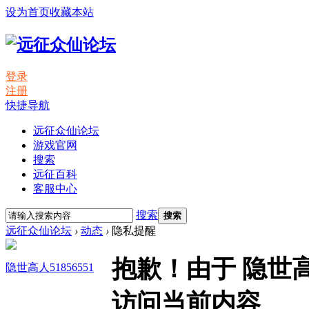
设为首页
收藏本站
登录
注册
快捷导航
远征众仙论坛
游戏官网
搜索
远征百科
客服中心
搜索
搜索
远征众仙论坛
›
动态
›
隐私提醒
抱歉！由于 隐世高
隐世高人51856551
访问当前内容