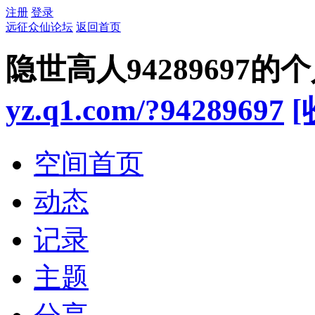
注册
登录
远征众仙论坛
返回首页
隐世高人94289697的
yz.q1.com/?94289697
[
空间首页
动态
记录
主题