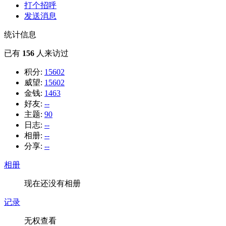
打个招呼
发送消息
统计信息
已有
156
人来访过
积分:
15602
威望:
15602
金钱:
1463
好友:
--
主题:
90
日志:
--
相册:
--
分享:
--
相册
现在还没有相册
记录
无权查看