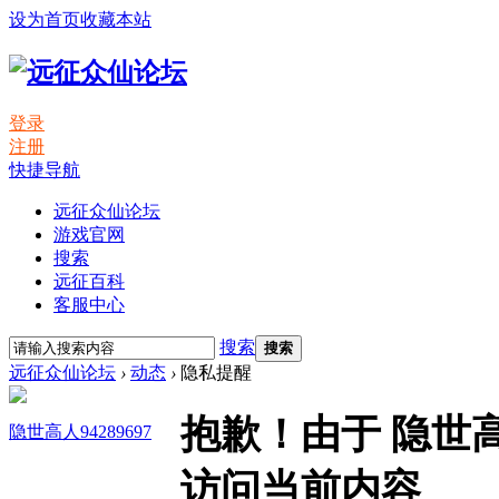
设为首页
收藏本站
登录
注册
快捷导航
远征众仙论坛
游戏官网
搜索
远征百科
客服中心
搜索
搜索
远征众仙论坛
›
动态
›
隐私提醒
抱歉！由于 隐世高
隐世高人94289697
访问当前内容