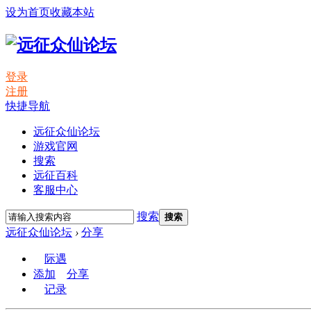
设为首页
收藏本站
登录
注册
快捷导航
远征众仙论坛
游戏官网
搜索
远征百科
客服中心
搜索
搜索
远征众仙论坛
›
分享
际遇
添加
分享
记录