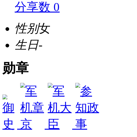
分享数 0
性别
女
生日
-
勋章