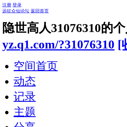
注册
登录
远征众仙论坛
返回首页
隐世高人31076310的
yz.q1.com/?31076310
[
空间首页
动态
记录
主题