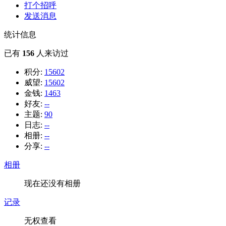
打个招呼
发送消息
统计信息
已有
156
人来访过
积分:
15602
威望:
15602
金钱:
1463
好友:
--
主题:
90
日志:
--
相册:
--
分享:
--
相册
现在还没有相册
记录
无权查看