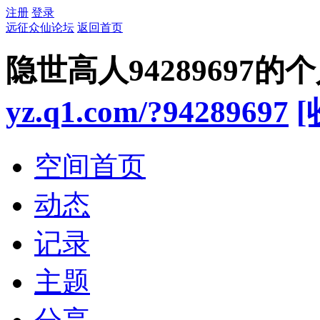
注册
登录
远征众仙论坛
返回首页
隐世高人94289697的
yz.q1.com/?94289697
[
空间首页
动态
记录
主题